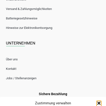
Versand & Zahlungsmöglichkeiten
Batteriegesetzhinweise
Hinweise zur Elektronikentsorgung
UNTERNEHMEN
Über uns
Kontakt
Jobs / Stellenanzeigen
Sichere Bezahlung
Zustimmung verwalten