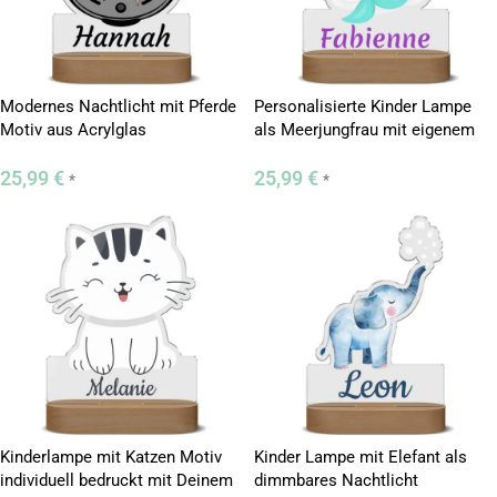
Modernes Nachtlicht mit Pferde
Personalisierte Kinder Lampe
Motiv aus Acrylglas
als Meerjungfrau mit eigenem
Text
25,99
€
25,99
€
*
*
Kinderlampe mit Katzen Motiv
Kinder Lampe mit Elefant als
individuell bedruckt mit Deinem
dimmbares Nachtlicht