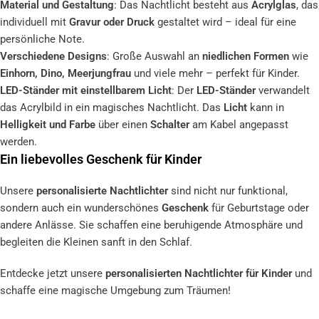
Material und Gestaltung
: Das Nachtlicht besteht aus
Acrylglas
, das
individuell mit
Gravur oder Druck
gestaltet wird – ideal für eine
persönliche Note.
Verschiedene Designs
: Große Auswahl an
niedlichen Formen
wie
Einhorn, Dino, Meerjungfrau
und viele mehr – perfekt für Kinder.
LED-Ständer mit einstellbarem Licht
: Der
LED-Ständer
verwandelt
das Acrylbild in ein magisches Nachtlicht. Das
Licht
kann in
Helligkeit und Farbe
über einen
Schalter
am Kabel angepasst
werden.
Ein liebevolles Geschenk für Kinder
Unsere
personalisierte Nachtlichter
sind nicht nur funktional,
sondern auch ein wunderschönes
Geschenk
für Geburtstage oder
andere Anlässe. Sie schaffen eine beruhigende Atmosphäre und
begleiten die Kleinen sanft in den Schlaf.
Entdecke jetzt unsere
personalisierten Nachtlichter für Kinder
und
schaffe eine magische Umgebung zum Träumen!