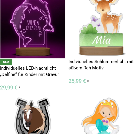
Individuelles Schlummerlicht mit
NEU
süßem Reh Motiv
Individuelles LED-Nachtlicht
„Delfine“ für Kinder mit Gravur
25,99
€
*
29,99
€
*