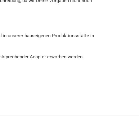
chreibung, da wir Deine Vorgaben nicht noch
rd in unserer hauseigenen Produktionsstätte in
 entsprechender Adapter erworben werden.