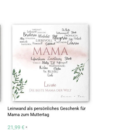
Leinwand als persönliches Geschenk für
Individuelles LED
Mama zum Muttertag
Kinder mit Gravur
21,99
€
29,99
€
*
*