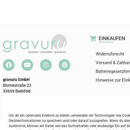
EINKAUFEN
Widerrufsrecht
Versand & Zahlun
Batteriegesetzhi
gravuru GmbH
Hinweise zur Ele
Blomestraße 22
33609 Bielefeld
Telefon:
0521 / 32927190
E-Mail:
info@gravuru.de
Um dir ein optimales Erlebnis zu bieten, verwenden wir Technologien wie Coo
Geräteinformationen zu speichern und/oder darauf zuzugreifen. Wenn du die
zustimmst, können wir Daten wie das Surfverhalten oder eindeutige IDs auf di
2026 © gravuru GmbH
Impressum
AGB
Date