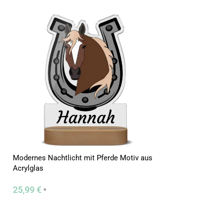
Modernes Nachtlicht mit Pferde Motiv aus
Schlummerlicht m
Acrylglas
Acrylglas mit LE
25,99
€
25,99
€
*
*