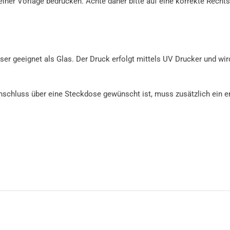
ner Vorlage bedrucken. Achte daher bitte auf eine korrekte Rechts
sser geeignet als Glas. Der Druck erfolgt mittels UV Drucker und wi
 Anschluss über eine Steckdose gewünscht ist, muss zusätzlich ein