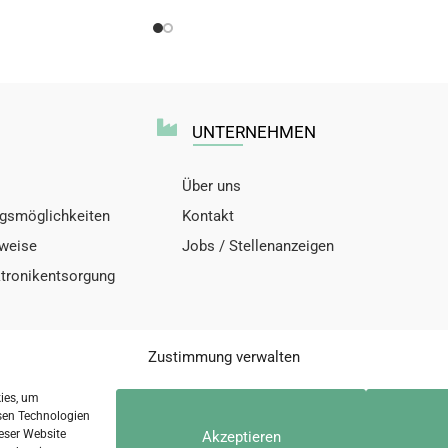
UNTERNEHMEN
Über uns
gsmöglichkeiten
Kontakt
nweise
Jobs / Stellenanzeigen
ktronikentsorgung
Zustimmung verwalten
kies, um
sen Technologien
eser Website
Akzeptieren
nschutzerklärung
Kontakt
Di