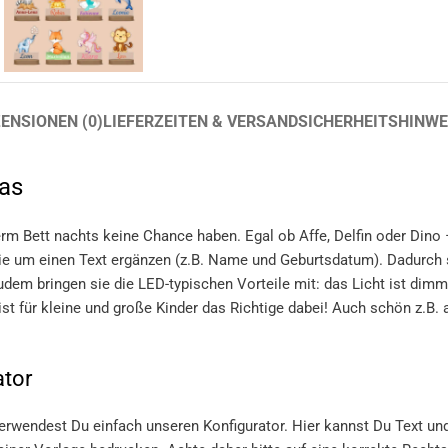
ENSIONEN (0)
LIEFERZEITEN & VERSAND
SICHERHEITSHINWE
las
m Bett nachts keine Chance haben. Egal ob Affe, Delfin oder Dino –
ie um einen Text ergänzen (z.B. Name und Geburtsdatum). Dadurch 
Zudem bringen sie die LED-typischen Vorteile mit: das Licht ist dim
t für kleine und große Kinder das Richtige dabei! Auch schön z.B. a
ator
 verwendest Du einfach unseren Konfigurator. Hier kannst Du Text u