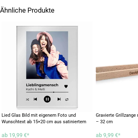
Ähnliche Produkte
Lied Glas Bild mit eigenem Foto und
Gravierte Grillzang
Wunschtext ab 15×20 cm aus satiniertem
– 32 cm
Acrylglas
ab
19,99
€
*
ab
9,99
€
*