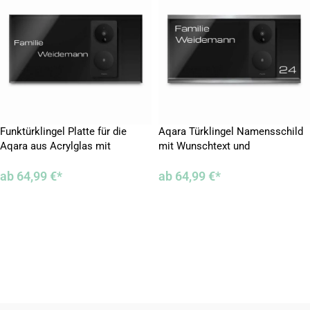
Funktürklingel Platte für die
Aqara Türklingel Namensschild
Aqara aus Acrylglas mit
mit Wunschtext und
graviertem Wunschtext
Motivauswahl in 35×18 cm
ab
64,99
€
*
ab
64,99
€
*