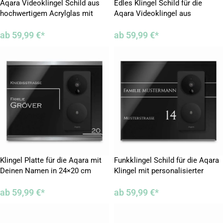
Aqara Videoklingel Schild aus
Edles Klingel Schild für die
hochwertigem Acrylglas mit
Aqara Videoklingel aus
Gravur
Acrylglas mit Gravur in 16×28
ab
59,99
€
*
cm
ab
59,99
€
*
Klingel Platte für die Aqara mit
Funkklingel Schild für die Aqara
Deinen Namen in 24×20 cm
Klingel mit personalisierter
Gravur
ab
59,99
€
*
ab
59,99
€
*