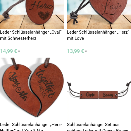
Leder Schlüsselanhänger „Oval“
Leder Schlüsselanhänger „Herz“
mit Schwesterherz
mit Love
14,99
€
13,99
€
*
*
Leder Schlüsselanhänger „Herz-
Schlüsselanhänger Set aus
Hälften“ mit You & Me
echtem Leder mit Gravur Bonny