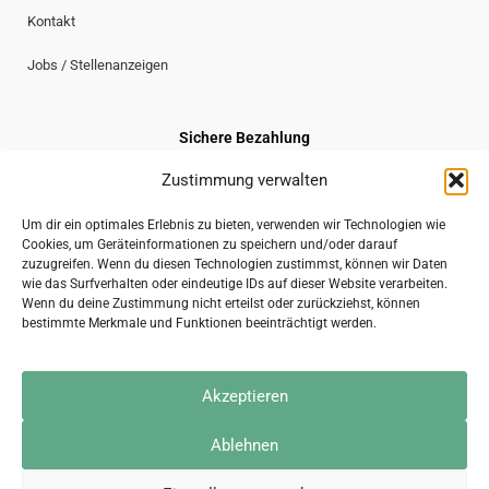
Kontakt
Jobs / Stellenanzeigen
Sichere Bezahlung
Zustimmung verwalten
Um dir ein optimales Erlebnis zu bieten, verwenden wir Technologien wie
Cookies, um Geräteinformationen zu speichern und/oder darauf
Sicherer Versand
zuzugreifen. Wenn du diesen Technologien zustimmst, können wir Daten
wie das Surfverhalten oder eindeutige IDs auf dieser Website verarbeiten.
Wenn du deine Zustimmung nicht erteilst oder zurückziehst, können
bestimmte Merkmale und Funktionen beeinträchtigt werden.
2026 © gravuru GmbH
Akzeptieren
Impressum
AGB
Datenschutzerklärung
Kontakt
Ablehnen
* Alle Preise inkl. der gesetzl. MwSt.
Die durchgestrichenen Preise entsprechen dem bisherigen Preis bei Gravuru.