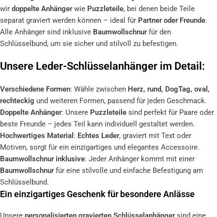
wir
doppelte Anhänger
wie
Puzzleteile
, bei denen beide Teile
separat graviert werden können – ideal für
Partner oder Freunde
.
Alle Anhänger sind inklusive
Baumwollschnur
für den
Schlüsselbund, um sie sicher und stilvoll zu befestigen.
Unsere Leder-Schlüsselanhänger im Detail:
Verschiedene Formen
: Wähle zwischen
Herz, rund, DogTag, oval,
rechteckig
und weiteren Formen, passend für jeden Geschmack.
Doppelte Anhänger
: Unsere
Puzzleteile
sind perfekt für Paare oder
beste Freunde – jedes Teil kann individuell gestaltet werden.
Hochwertiges Material
:
Echtes Leder
, graviert mit Text oder
Motiven, sorgt für ein einzigartiges und elegantes Accessoire.
Baumwollschnur inklusive
: Jeder Anhänger kommt mit einer
Baumwollschnur
für eine stilvolle und einfache Befestigung am
Schlüsselbund.
Ein einzigartiges Geschenk für besondere Anlässe
Unsere
personalisierten gravierten Schlüsselanhänger
sind eine