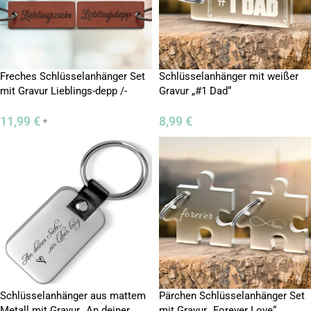
Freches Schlüsselanhänger Set
Schlüsselanhänger mit weißer
mit Gravur Lieblings-depp /-
Gravur „#1 Dad“
Zicke
11,99
€
8,99
€
*
Schlüsselanhänger aus mattem
Pärchen Schlüsselanhänger Set
Metall mit Gravur „An deiner
mit Gravur „Forever Love“