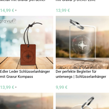
Seite“
14,99
€
13,99
€
*
Edler Leder Schlüsselanhänger
Der perfekte Begleiter für
mit Gravur Kompass
unterwegs | Schlüsselanhänger
13,99
€
9,99
€
*