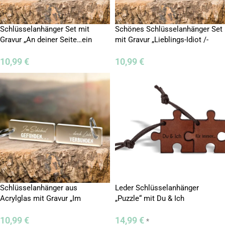
Schlüsselanhänger Set mit
Schönes Schlüsselanhänger Set
Gravur „An deiner Seite…ein
mit Gravur „Lieblings-Idiot /-
Leben lang“
Zicke“
10,99
€
10,99
€
Schlüsselanhänger aus
Leder Schlüsselanhänger
Acrylglas mit Gravur „Im
„Puzzle“ mit Du & Ich
Schicksal gefunden“
10,99
€
14,99
€
*