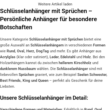
Weitere Artikel laden
Schlüsselanhänger mit Sprüchen –
Persönliche Anhänger für besondere
Botschaften
Unsere Kategorie
Schlüsselanhänger mit Sprüchen
bietet eine
große Auswahl an
Schlüsselanhängern
in verschiedenen
Formen
wie
Rund, Oval, Herz, DogTag
und mehr. Es gibt Anhänger aus
Acrylglas
(klar oder satiniert),
Leder
,
Edelstahl
und
Holz
. Bei den
Holzanhängern kannst du zwischen
hellerem Kirschholz
und
dunklerem Nussbaum
wählen. Die
Schlüsselanhänger
sind mit
liebevollen
Sprüchen
graviert, wie zum Beispiel
Seelen Schwester,
Best Friends, King und Queen
– perfekt als Geschenk für deine
Liebsten.
Unsere Schlüsselanhänger im Detail:
Verschiedene Formen und Materialien
: Erhältlich in
Rund, Oval,