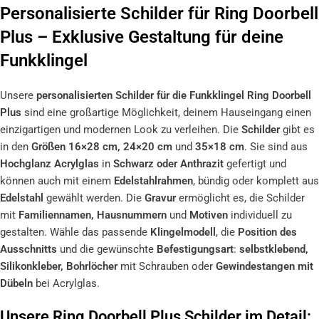
Personalisierte Schilder für Ring Doorbell
Plus – Exklusive Gestaltung für deine
Funkklingel
Unsere
personalisierten Schilder für die Funkklingel Ring Doorbell
Plus
sind eine großartige Möglichkeit, deinem Hauseingang einen
einzigartigen und modernen Look zu verleihen. Die
Schilder
gibt es
in den
Größen 16×28 cm, 24×20 cm
und
35×18 cm
. Sie sind aus
Hochglanz Acrylglas
in
Schwarz oder Anthrazit
gefertigt und
können auch mit einem
Edelstahlrahmen
, bündig oder komplett aus
Edelstahl
gewählt werden. Die
Gravur
ermöglicht es, die Schilder
mit
Familiennamen, Hausnummern
und
Motiven
individuell zu
gestalten. Wähle das passende
Klingelmodell
, die
Position des
Ausschnitts
und die gewünschte
Befestigungsart
:
selbstklebend,
Silikonkleber, Bohrlöcher
mit Schrauben oder
Gewindestangen mit
Dübeln
bei Acrylglas.
Unsere Ring Doorbell Plus Schilder im Detail: