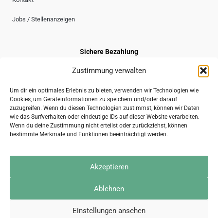
Jobs / Stellenanzeigen
Sichere Bezahlung
Zustimmung verwalten
Um dir ein optimales Erlebnis zu bieten, verwenden wir Technologien wie
Cookies, um Geräteinformationen zu speichern und/oder darauf
Sicherer Versand
zuzugreifen. Wenn du diesen Technologien zustimmst, können wir Daten
wie das Surfverhalten oder eindeutige IDs auf dieser Website verarbeiten.
Wenn du deine Zustimmung nicht erteilst oder zurückziehst, können
bestimmte Merkmale und Funktionen beeinträchtigt werden.
2026 © gravuru GmbH
Akzeptieren
Impressum
AGB
Datenschutzerklärung
Kontakt
Ablehnen
* Alle Preise inkl. der gesetzl. MwSt.
Die durchgestrichenen Preise entsprechen dem bisherigen Preis bei Gravuru.
Einstellungen ansehen
Vertrag widerrufen