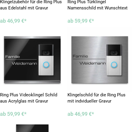
Klingelzubehör für die Ring Plus
Ring Plus Türklingel
aus Edelstahl mit Gravur
Namensschild mit Wunschtext
und Motiven
ab
46,99
€
*
ab
59,99
€
*
Ring Plus Videoklingel Schild
Klingelschild für die Ring Plus
aus Acrylglas mit Gravur
mit indvidueller Gravur
ab
59,99
€
*
ab
46,99
€
*