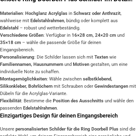
Materialien
:
Hochglanz Acrylglas
in
Schwarz oder Anthrazit
,
wahlweise mit
Edelstahlrahmen
, bündig oder komplett aus
Edelstahl
– robust und wetterbeständig.
Verschiedene Größen
: Verfügbar in
16×28 cm, 24×20 cm
und
35×18 cm
– wähle die passende Größe für deinen
Eingangsbereich.
Personalisierung
: Die Schilder lassen sich mit
Texten
wie
Familiennamen, Hausnummern
und
Motiven
gestalten, um eine
individuelle Note zu schaffen.
Montagemöglichkeiten
: Wähle zwischen
selbstklebend,
Silikonkleber, Bohrlöchern
mit Schrauben oder
Gewindestangen
mit
Dübeln für die Acrylglas-Variante.
Flexibilität
: Bestimme die
Position des Ausschnitts
und wähle den
passenden
Edelstahlrahmen
.
Einzigartiges Design für deinen Eingangsbereich
Unsere
personalisierten Schilder für die Ring Doorbell Plus
sind die