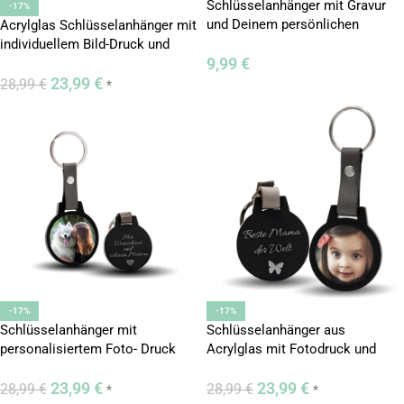
Schlüsselanhänger mit Gravur
-17%
und Deinem persönlichen
Acrylglas Schlüsselanhänger mit
Jahrestag
individuellem Bild-Druck und
9,99
€
Gravur
23,99
€
28,99
€
*
-17%
-17%
Schlüsselanhänger mit
Schlüsselanhänger aus
personalisiertem Foto- Druck
Acrylglas mit Fotodruck und
und Wunschtext
Gravur
23,99
€
23,99
€
28,99
€
28,99
€
*
*