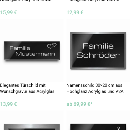
10×10 cm
10×6,5 cm
15,99
€
12,99
€
Elegantes Türschild mit
Namensschild 30×20 cm aus
Wunschgravur aus Acrylglas
Hochglanz Acrylglas und V2A
12×4 cm
Edelstahl
13,99
€
ab
69,99
€
*