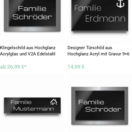
Klingelschild aus Hochglanz
Designer Türschild aus
Acrylglas und V2A Edelstahl
Hochglanz Acryl mit Gravur 9×6
12×8 cm
cm
ab
26,99
€
*
14,99
€