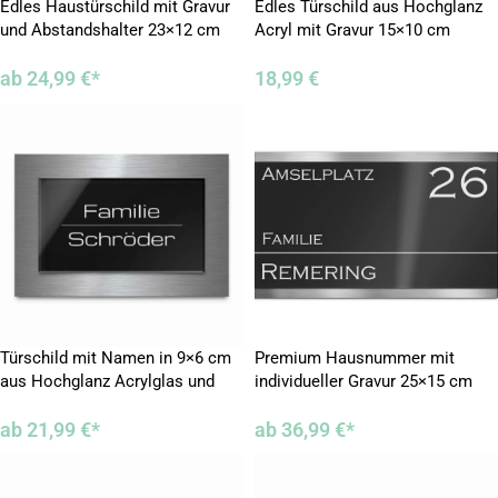
Edles Haustürschild mit Gravur
Edles Türschild aus Hochglanz
und Abstandshalter 23×12 cm
Acryl mit Gravur 15×10 cm
ab
24,99
€
*
18,99
€
Türschild mit Namen in 9×6 cm
Premium Hausnummer mit
aus Hochglanz Acrylglas und
individueller Gravur 25×15 cm
V2A Edelstahl
ab
21,99
€
*
ab
36,99
€
*