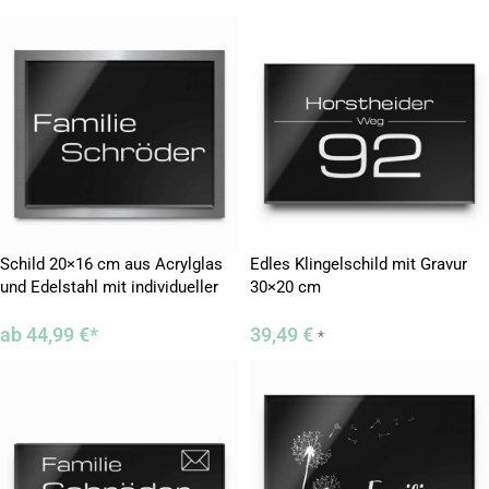
Schild 20×16 cm aus Acrylglas
Edles Klingelschild mit Gravur
und Edelstahl mit individueller
30×20 cm
Gravur
ab
44,99
€
*
39,49
€
*