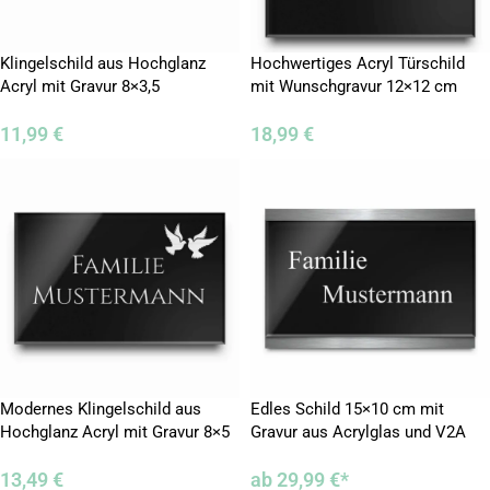
Klingelschild aus Hochglanz
Hochwertiges Acryl Türschild
Acryl mit Gravur 8×3,5
mit Wunschgravur 12×12 cm
11,99
€
18,99
€
Modernes Klingelschild aus
Edles Schild 15×10 cm mit
Hochglanz Acryl mit Gravur 8×5
Gravur aus Acrylglas und V2A
cm
Edelstahl
13,49
€
ab
29,99
€
*