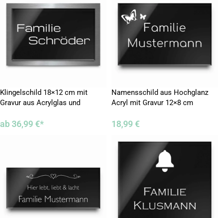
Klingelschild 18×12 cm mit
Namensschild aus Hochglanz
Gravur aus Acrylglas und
Acryl mit Gravur 12×8 cm
Edelstahl
ab
36,99
€
*
18,99
€