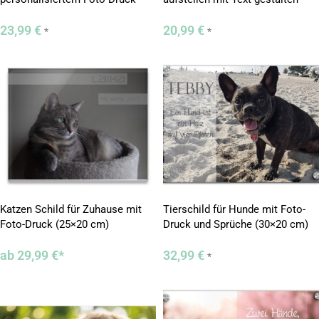
(23×12 cm)
23,99
€
20,99
€
*
*
Katzen Schild für Zuhause mit
Tierschild für Hunde mit Foto-
Foto-Druck (25×20 cm)
Druck und Sprüche (30×20 cm)
ab
29,99
€
*
32,99
€
*