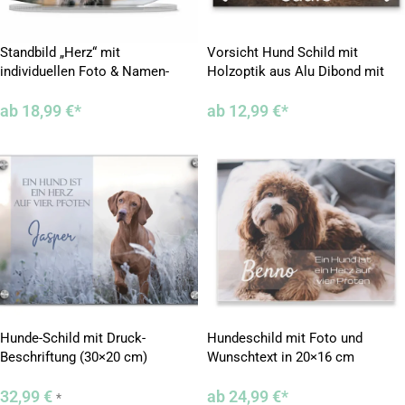
Standbild „Herz“ mit
Vorsicht Hund Schild mit
individuellen Foto & Namen-
Holzoptik aus Alu Dibond mit
Druck
Foto
ab
18,99
€
*
ab
12,99
€
*
Hunde-Schild mit Druck-
Hundeschild mit Foto und
Beschriftung (30×20 cm)
Wunschtext in 20×16 cm
32,99
€
ab
24,99
€
*
*