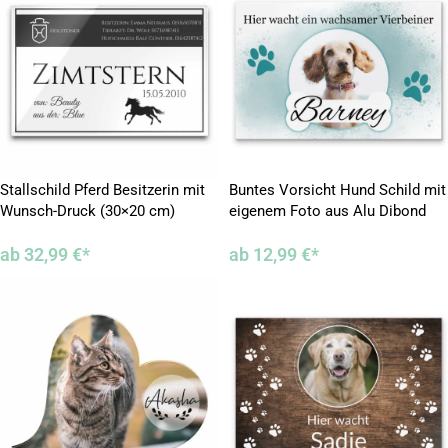
Stallschild Pferd Besitzerin mit
Buntes Vorsicht Hund Schild mit
Wunsch-Druck (30×20 cm)
eigenem Foto aus Alu Dibond
ab
32,99
€
*
ab
12,99
€
*