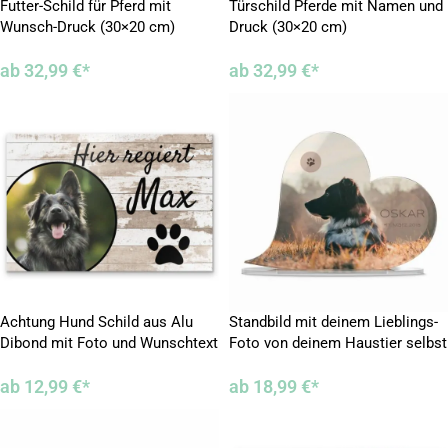
Futter-Schild für Pferd mit
Türschild Pferde mit Namen und
Wunsch-Druck (30×20 cm)
Druck (30×20 cm)
ab
32,99
€
*
ab
32,99
€
*
Achtung Hund Schild aus Alu
Standbild mit deinem Lieblings-
Dibond mit Foto und Wunschtext
Foto von deinem Haustier selbst
gestalten
ab
12,99
€
*
ab
18,99
€
*