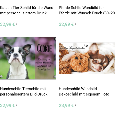
Katzen Tier-Schild für die Wand
Pferde-Schild Wandbild für
mit personalisiertem Druck
Pferde mit Wunsch-Druck (30×20
(30×20 cm)
cm)
32,99
€
32,99
€
*
*
Hundeschild Tierschild mit
Hundeschild Wandbild
personalisiertem Bild-Druck
Dekoschild mit eigenem Foto
(30×20 cm)
und Spruch (23×12 cm)
32,99
€
23,99
€
*
*