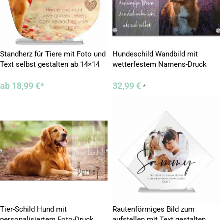
Standherz für Tiere mit Foto und
Hundeschild Wandbild mit
Text selbst gestalten ab 14×14
wetterfestem Namens-Druck
cm
(30×20 cm)
ab
18,99
€
*
32,99
€
*
Tier-Schild Hund mit
Rautenförmiges Bild zum
personalisiertem Foto-Druck
aufstellen mit Text gestalten