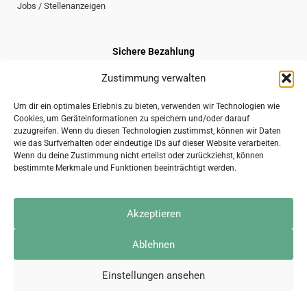
Jobs / Stellenanzeigen
Sichere Bezahlung
Zustimmung verwalten
Um dir ein optimales Erlebnis zu bieten, verwenden wir Technologien wie
Cookies, um Geräteinformationen zu speichern und/oder darauf
Sicherer Versand
zuzugreifen. Wenn du diesen Technologien zustimmst, können wir Daten
wie das Surfverhalten oder eindeutige IDs auf dieser Website verarbeiten.
Wenn du deine Zustimmung nicht erteilst oder zurückziehst, können
bestimmte Merkmale und Funktionen beeinträchtigt werden.
2026 © gravuru GmbH
Akzeptieren
Impressum
AGB
Datenschutzerklärung
Kontakt
Ablehnen
* Alle Preise inkl. der gesetzl. MwSt.
Die durchgestrichenen Preise entsprechen dem bisherigen Preis bei Gravuru.
Einstellungen ansehen
Vertrag widerrufen