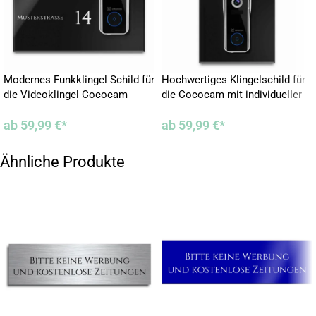
für glatte Oberflächen montieren. Sollte keine Auswahl erfolgen,
wird die Platte ohne Befestigung geliefert!
Hochwertige Qualität – made in germany!
Modernes Funkklingel Schild für
Hochwertiges Klingelschild für
Die Funkklingelschilder aus Edelstahl & Acrylglas werden in
die Videoklingel Cococam
die Cococam mit individueller
unserer hauseigenen Produktionsstätte nach Industriestandard
Gravur
lasergeschnitten und graviert. Die Klingelplatte besticht nicht nur
ab
59,99
€
*
ab
59,99
€
*
mit ihrer Optik, sondern auch mit ihrer Witterungsbeständigkeit –
sie ist beständig, rostet nicht und trotzt Wind und Wetter.
Ähnliche Produkte
Jedes Klingelschild wird von uns von Hand hergestellt. Leichte
Toleranzen sind aufgrund der handgefertigten Herstellung nicht zu
vermeiden. Aber natürlich prüfen wir jedes Klingelschild vor dem
Versand auf Passgenauigkeit und dokumentieren dies auch. Wenn
Du den Eindruck hast, dass die Klingel nicht passen sollte – ist
darauf zu achten, dass zuerst das Klingelschild und erst dann die
Klingel montiert wird. Dies ist bewusst so, da einige Modelle nach
vorne hin eine Verjüngung haben und so mehr von der Rückwand