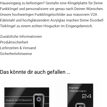
Hauseingang zu befestigen? Gestalte eine Klingelplatte für Deine
Funkklingel und personalisiere sie genau nach Deinen Wünschen.
Unsere hochwertigen Funkklingelschilder aus massivem V2A
Edelstahl und hochglänzendem Acrylglas machen Deine Doorbell
Türklingel zu einem echten Hingucker im Eingangsbereich.
Individuell personalisiertes Funkklingelschild
Zusätzliche Informationen
Produktsicherheit
Lieferzeiten & Versand
In unserem Konfigurator kannst Du das edle Haustürschild
Sicherheitshinweise
personalisieren. Wähle den passenden Ausschnitt und eine
Schriftart aus. Anschließend kannst Du Deinen Wunsch Text
eingeben und optional eine Befestigung für das gesamte
Das könnte dir auch gefallen …
Hausschild auswählen.
Einfache Montage Deiner Funk Klingel
Dein Funkgong kann ganz einfach in der passenden Aussparung in
unser Namensschild integriert werden. Das Klingelschild selbst
kannst Du optional mit Silikon, zusätzlichen Bolzen oder Klebeband