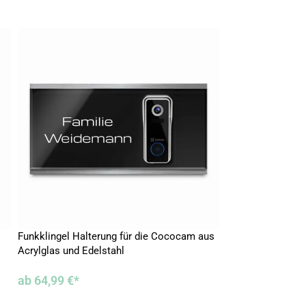
Funkklingel Halterung für die Cococam aus
Klingel Platte fü
Acrylglas und Edelstahl
Acrylglas auf Ede
ab
64,99
€
*
ab
59,99
€
*