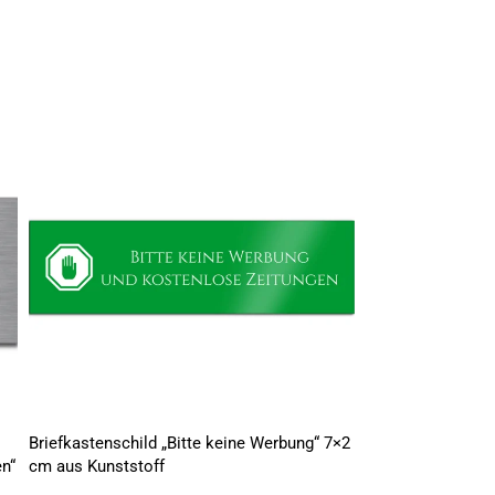
Briefkastenschild „Bitte keine Werbung“ 7×2
Edelstahl Türschi
n“
cm aus Kunststoff
Werbung – Keine 