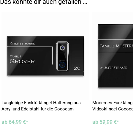
Das könnte dir auch gefallen …
Langlebige Funktürklingel Halterung aus
Modernes Funkklingel
Acryl und Edelstahl für die Cococam
Videoklingel Cococ
ab
64,99
€
*
ab
59,99
€
*