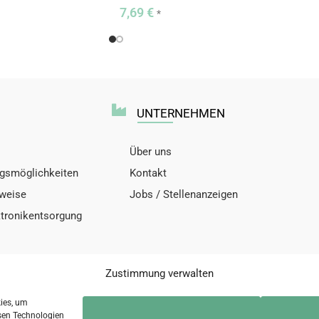
7,69
€
*
UNTERNEHMEN
Über uns
gsmöglichkeiten
Kontakt
nweise
Jobs / Stellenanzeigen
ktronikentsorgung
Zustimmung verwalten
kies, um
sen Technologien