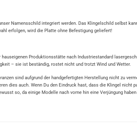
ser Namensschild integriert werden. Das Klingelschild selbst kanns
hl erfolgen, wird die Platte ohne Befestigung geliefert!
 hauseigenen Produktionsstätte nach Industriestandard lasergeschnit
keit – sie ist beständig, rostet nicht und trotzt Wind und Wetter.
ranzen sind aufgrund der handgefertigten Herstellung nicht zu verme
n dies auch. Wenn Du den Eindruck hast, dass die Klingel nicht pas
t bewusst so, da einige Modelle nach vorne hin eine Verjüngung hab