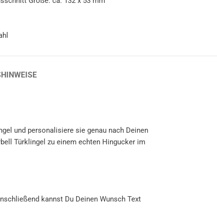
usschnitt Größe: ca. 132 x 53 mm
ahl
SHINWEISE
ingel und personalisiere sie genau nach Deinen
ll Türklingel zu einem echten Hingucker im
 Anschließend kannst Du Deinen Wunsch Text