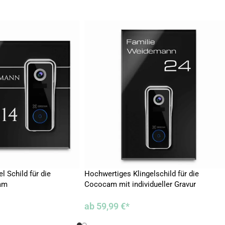
 Schild für die
Hochwertiges Klingelschild für die
am
Cococam mit individueller Gravur
ab
59,99
€
*