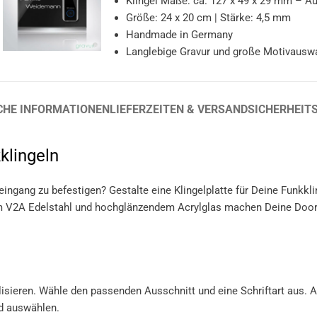
Klingel Maße: ca. 127 x 49 x 29 mm – A
Größe: 24 x 20 cm | Stärke: 4,5 mm
Handmade in Germany
Langlebige Gravur und große Motivausw
CHE INFORMATIONEN
LIEFERZEITEN & VERSAND
SICHERHEIT
klingeln
ingang zu befestigen? Gestalte eine Klingelplatte für Deine Funkkl
 V2A Edelstahl und hochglänzendem Acrylglas machen Deine Doorbe
lisieren. Wähle den passenden Ausschnitt und eine Schriftart aus.
d auswählen.