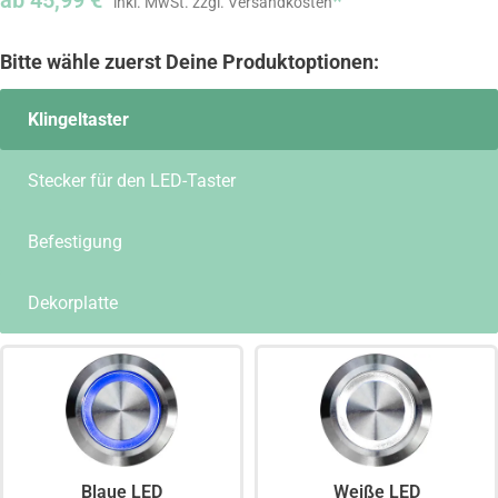
ab
45,99
€
*
Klingeltaster
Stecker für den LED-Taster
Befestigung
Dekorplatte
Blaue LED
Weiße LED