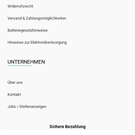
Technische Details des LED Tasters
Widerrufsrecht
Marke: CHRISCK design
Versand & Zahlungsmöglichkeiten
Material: Edelstahl
Durchmesser Oberfläche: Ø 22 mm
Batteriegesetzhinweise
Durchmesser Gewinde: Ø 19 mm
Hinweise zur Elektronikentsorgung
Einbautiefe: ca. 35 mm
LED-Spannung: 6V – 24V AC/DC
Lebensdauer: 1.000.000 Zyklen
UNTERNEHMEN
Schutzklasse: IP67 (staub- und wasserdicht)
100% witterungsbeständig
Über uns
Montage der Türklingel
Kontakt
Die Montage Deiner personalisierten Türklingel ist unkompliziert
Jobs / Stellenanzeigen
und in kürzester Zeit möglich. Für die Installation muss der Taster
je nach Ausführung nur bis zu 36 mm in die Wand versenkt werden.
Sowohl mit Wechsel- als auch mit Gleichstrom kann die Türklingel
Sichere Bezahlung
installiert werden. Achte lediglich darauf, dass Dir zwei Zuleitungen