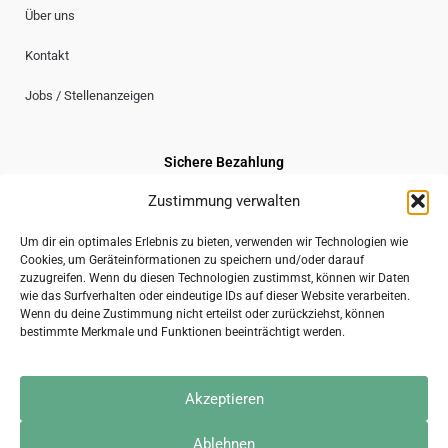
Über uns
Kontakt
Jobs / Stellenanzeigen
Sichere Bezahlung
Zustimmung verwalten
Um dir ein optimales Erlebnis zu bieten, verwenden wir Technologien wie
Cookies, um Geräteinformationen zu speichern und/oder darauf
Sicherer Versand
zuzugreifen. Wenn du diesen Technologien zustimmst, können wir Daten
wie das Surfverhalten oder eindeutige IDs auf dieser Website verarbeiten.
Wenn du deine Zustimmung nicht erteilst oder zurückziehst, können
bestimmte Merkmale und Funktionen beeinträchtigt werden.
2026 © gravuru GmbH
Akzeptieren
Impressum
AGB
Datenschutzerklärung
Kontakt
Ablehnen
* Alle Preise inkl. der gesetzl. MwSt.