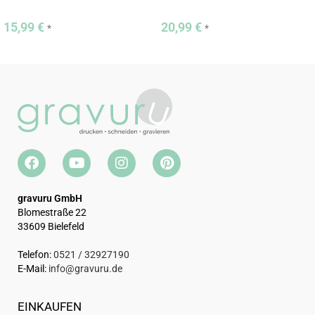
Verkehrgrau RAL 7040, Hochglanz Anthrazit RAL 7016, Hochglanz
Schwarz RAL 9005
15,99
€
20,99
€
*
*
Bitte beachte, dass es sich um ein personalisiertes Produkt
handelt, welches grundsätzlich nicht umgetauscht werden kann.
gravuru GmbH
Blomestraße 22
33609 Bielefeld
Telefon:
0521 / 32927190
E-Mail:
info@gravuru.de
EINKAUFEN