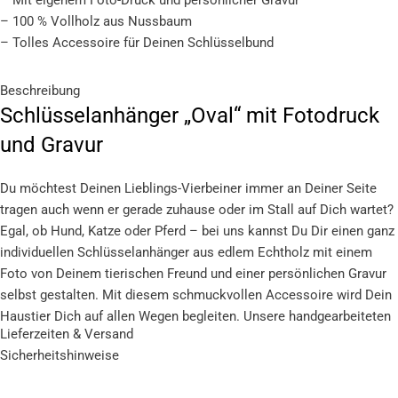
– Mit eigenem Foto-Druck und persönlicher Gravur
– 100 % Vollholz aus Nussbaum
– Tolles Accessoire für Deinen Schlüsselbund
Beschreibung
Schlüsselanhänger „Oval“ mit Fotodruck
und Gravur
Du möchtest Deinen Lieblings-Vierbeiner immer an Deiner Seite
tragen auch wenn er gerade zuhause oder im Stall auf Dich wartet?
Egal, ob Hund, Katze oder Pferd – bei uns kannst Du Dir einen ganz
individuellen Schlüsselanhänger aus edlem Echtholz mit einem
Foto von Deinem tierischen Freund und einer persönlichen Gravur
selbst gestalten. Mit diesem schmuckvollen Accessoire wird Dein
Haustier Dich auf allen Wegen begleiten. Unsere handgearbeiteten
Lieferzeiten & Versand
Schlüsselanhänger kombinieren schönstes Vollholz aus
Sicherheitshinweise
Nussbaum mit eleganten Inlays aus Acrylglas. Der hochwertige UV
Druck schützt das Foto Deines vierbeinigen Freundes vor Kratzern