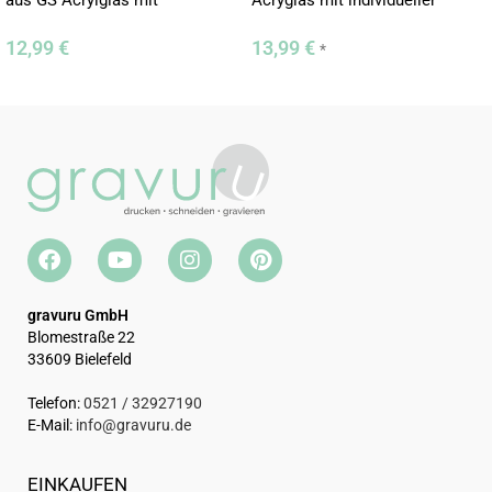
aus GS Acrylglas mit
Acryglas mit individueller
individueller Gravur
Gravur
12,99
€
13,99
€
*
gravuru GmbH
Blomestraße 22
33609 Bielefeld
Telefon:
0521 / 32927190
E-Mail:
info@gravuru.de
EINKAUFEN