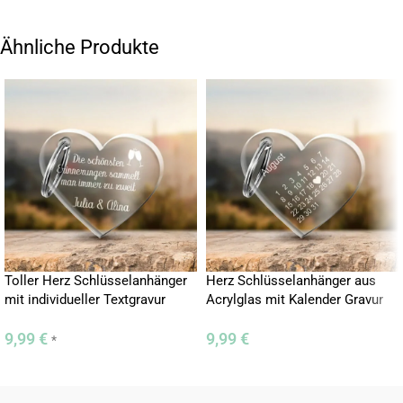
Schriftart Deiner Wahl aus und suche Dir aus einer Vielzahl von
Motiven das für Dich passende Wunschbild aus.
Ähnliche Produkte
Eigenschaften
– Material: GS Acrylglas (Klar oder Milchglas)
– Form: Rechteckig
– Individuelle Gravur
– Größe: 5 x 4 cm
– Stärke: 5 mm
– Mit Schlüsselring
Toller Herz Schlüsselanhänger
Herz Schlüsselanhänger aus
mit individueller Textgravur
Acrylglas mit Kalender Gravur
9,99
€
9,99
€
*