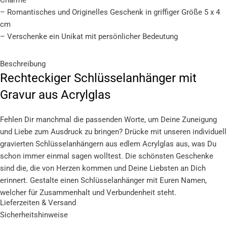
Charme
– Romantisches und Originelles Geschenk in griffiger Größe 5 x 4
cm
– Verschenke ein Unikat mit persönlicher Bedeutung
Beschreibung
Rechteckiger Schlüsselanhänger mit
Gravur aus Acrylglas
Fehlen Dir manchmal die passenden Worte, um Deine Zuneigung
und Liebe zum Ausdruck zu bringen? Drücke mit unseren individuell
gravierten Schlüsselanhängern aus edlem Acrylglas aus, was Du
schon immer einmal sagen wolltest. Die schönsten Geschenke
sind die, die von Herzen kommen und Deine Liebsten an Dich
erinnert. Gestalte einen Schlüsselanhänger mit Euren Namen,
welcher für Zusammenhalt und Verbundenheit steht.
Lieferzeiten & Versand
Gestalte Dir mithilfe unseres Online Konfigurators in wenigen
Sicherheitshinweise
Schritten ein bildschönes Unikat. Wähle einen Gravurtext in einer