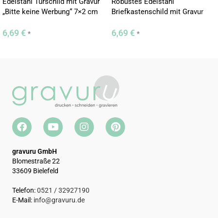
Eigenschaften:
Edelstahl Türschild mit Gravur
Robustes Edelstahl
„Bitte keine Werbung“ 7×2 cm
Briefkastenschild mit Gravur
„Bitte keine Werbung“ 7×2 cm
Material: ABS Kunststoff
6,69
€
6,69
€
*
*
Größe: 7×2 cm
Stärke: 1,6 mm
Variante: selbstklebend
Keine Versuche mehr – kaufen Sie direkt beim Profi mit hohen
Qualitätsstandards.
gravuru GmbH
Blomestraße 22
33609 Bielefeld
Telefon:
0521 / 32927190
E-Mail:
info@gravuru.de