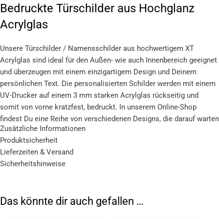
Bedruckte Türschilder aus Hochglanz
Acrylglas
Unsere Türschilder / Namensschilder aus hochwertigem XT
Acrylglas sind ideal für den Außen- wie auch Innenbereich geeignet
und überzeugen mit einem einzigartigem Design und Deinem
persönlichen Text. Die personalisierten Schilder werden mit einem
UV-Drucker auf einem 3 mm starken Acrylglas rückseitig und
somit von vorne kratzfest, bedruckt. In unserem Online-Shop
findest Du eine Reihe von verschiedenen Designs, die darauf warten
Zusätzliche Informationen
von Dir entdeckt und personalisiert zu werden. Ob schlicht und
Produktsicherheit
elegant, mit schönen Motiven oder doch ein wenig verspielt – wir
Lieferzeiten & Versand
haben für jeden Geschmack etwas dabei und können auf Anfrage
Sicherheitshinweise
sogar eigene Bilder oder Designs umsetzen.
Tipp
: Unsere schönen Türschilder oder auch Namensschilder
eignen sich darüber hinaus auch hervorragend als Geschenk für
Das könnte dir auch gefallen …
Deine Liebsten zum Geburtstag, zur Einweihungsfeier oder auch zu