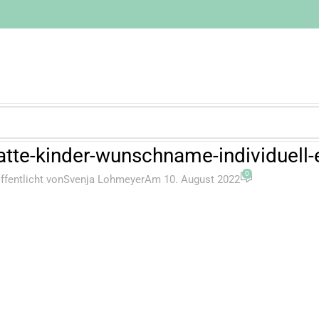
atte-kinder-wunschname-individuell-
0
ffentlicht von
Svenja Lohmeyer
Am 10. August 2022