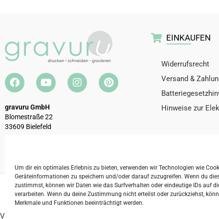
EINKAUFEN
Widerrufsrecht
Versand & Zahlun
Batteriegesetzhi
gravuru GmbH
Hinweise zur Ele
Blomestraße 22
33609 Bielefeld
Telefon:
0521 / 32927190
E-Mail:
info@gravuru.de
Um dir ein optimales Erlebnis zu bieten, verwenden wir Technologien wie Coo
Geräteinformationen zu speichern und/oder darauf zuzugreifen. Wenn du die
zustimmst, können wir Daten wie das Surfverhalten oder eindeutige IDs auf di
2026 © gravuru GmbH
Impressum
AGB
Date
verarbeiten. Wenn du deine Zustimmung nicht erteilst oder zurückziehst, kö
Merkmale und Funktionen beeinträchtigt werden.
Vertrag widerrufen