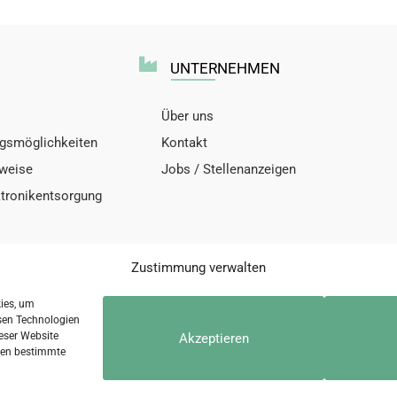
UNTERNEHMEN
Über uns
gsmöglichkeiten
Kontakt
nweise
Jobs / Stellenanzeigen
ktronikentsorgung
Zustimmung verwalten
kies, um
sen Technologien
eser Website
Akzeptieren
nschutzerklärung
Kontakt
Di
nnen bestimmte