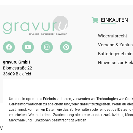
EINKAUFEN
Widerrufsrecht
Versand & Zahlun
Batteriegesetzhi
gravuru GmbH
Hinweise zur Ele
Blomestraße 22
33609 Bielefeld
Telefon:
0521 / 32927190
E-Mail:
info@gravuru.de
Um dir ein optimales Erlebnis zu bieten, verwenden wir Technologien wie Coo
Geräteinformationen zu speichern und/oder darauf zuzugreifen. Wenn du die
zustimmst, können wir Daten wie das Surfverhalten oder eindeutige IDs auf di
2026 © gravuru GmbH
Impressum
AGB
Date
verarbeiten. Wenn du deine Zustimmung nicht erteilst oder zurückziehst, kö
Merkmale und Funktionen beeinträchtigt werden.
Vertrag widerrufen