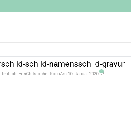
erschild-schild-namensschild-gravur
0
ffentlicht von
Christopher Koch
Am 10. Januar 2020