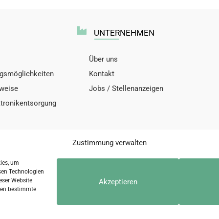
UNTERNEHMEN
Über uns
gsmöglichkeiten
Kontakt
nweise
Jobs / Stellenanzeigen
ktronikentsorgung
Zustimmung verwalten
kies, um
sen Technologien
eser Website
Akzeptieren
nschutzerklärung
Kontakt
Di
nnen bestimmte