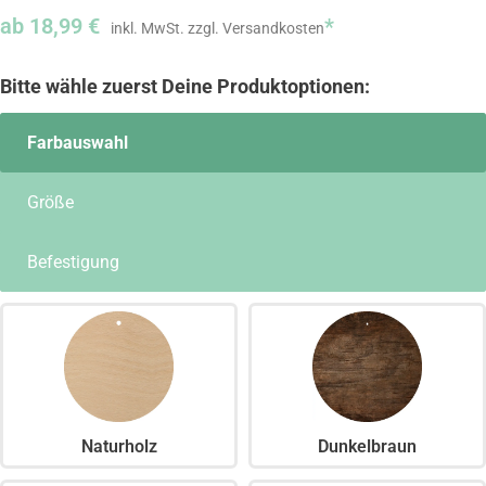
ab
18,99
€
*
Farbauswahl
Größe
Befestigung
Naturholz
Dunkelbraun