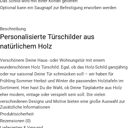
Das Schild wird mit einer Kordel geliefert
Optional kann ein Saugnapf zur Befestigung erworben werden
Beschreibung
Personalisierte Türschilder aus
natürlichem Holz
Verschönere Deine Haus- oder Wohnungstür mit einem
wunderschönen Holz Türschild. Egal, ob das Holz-Schild ganzjährig
oder nur saisonal Deine Tür schmücken soll – wir haben für
Frühling Sommer Herbst und Winter die passenden Holztafeln im
Sortiment. Hier hast Du die Wahl, ob Deine Türplakette aus Holz
eher modern, vintage oder verspielt sein soll. Die vielen
verschiedenen Designs und Motive bieten eine große Auswahl zur
Zusätzliche Informationen
Gestaltung Deines ganz persönlichen Deko Schildes.
Produktsicherheit
Holzschild online gestalten
Rezensionen (0)
Lieferzeiten & Versand