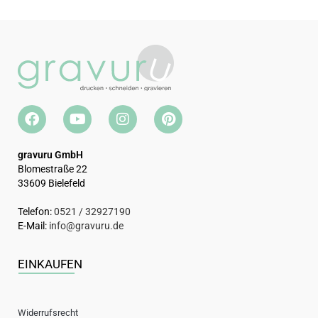
Bitte beachte, dass personalisierte Produkte vom Umtausch
ausgeschlossen sind.
Bitte beachte, dass es sich hierbei um ein Dekoprodukt handelt,
welches mit entsprechender Sorgfalt behandelt werden muss.
gravuru GmbH
Blomestraße 22
33609 Bielefeld
Telefon:
0521 / 32927190
E-Mail:
info@gravuru.de
EINKAUFEN
Widerrufsrecht