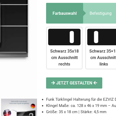
Farbauswahl
Befestigung
Schwarz 35x18
Schwarz 35×1
cm Ausschnitt
cm Ausschnit
rechts
links
JETZT GESTALTEN
Funk Türklingel Halterung für die EZVIZ
Klingel Maße: ca. 128 x 46 x 19 mm – A
Größe: 35 x 18 cm | Stärke: 4,5 mm