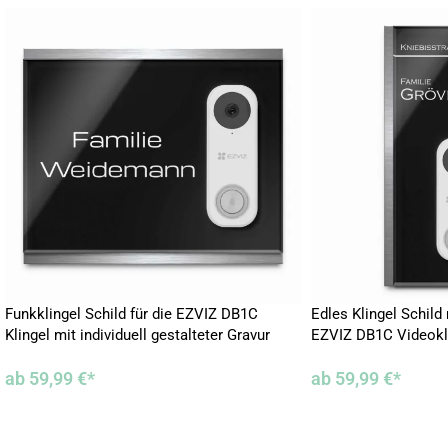
Funkklingel Schild für die EZVIZ DB1C
Edles Klingel Schild
Klingel mit individuell gestalteter Gravur
EZVIZ DB1C Videokli
Gravur
ab
59,99
€
*
ab
59,99
€
*