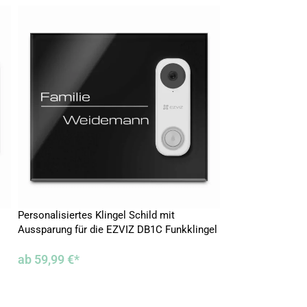
Personalisiertes Klingel Schild mit
Individuelles Tür
Aussparung für die EZVIZ DB1C Funkklingel
Funkklingel aus A
aus Acrylglas
ab
59,99
€
*
ab
59,99
€
*