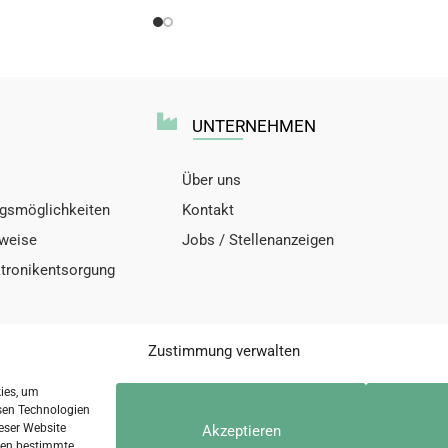
UNTERNEHMEN
Über uns
gsmöglichkeiten
Kontakt
nweise
Jobs / Stellenanzeigen
ktronikentsorgung
Zustimmung verwalten
kies, um
sen Technologien
eser Website
Akzeptieren
nschutzerklärung
Kontakt
Di
nnen bestimmte