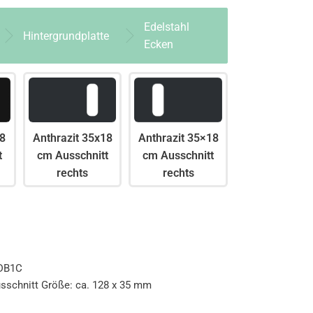
Edelstahl
Hintergrundplatte
Ecken
8
Anthrazit 35x18
Anthrazit 35×18
t
cm Ausschnitt
cm Ausschnitt
rechts
rechts
 DB1C
usschnitt Größe: ca. 128 x 35 mm