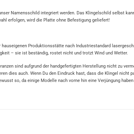
ser Namensschild integriert werden. Das Klingelschild selbst kanns
hl erfolgen, wird die Platte ohne Befestigung geliefert!
 hauseigenen Produktionsstätte nach Industriestandard lasergeschnit
keit – sie ist beständig, rostet nicht und trotzt Wind und Wetter.
ranzen sind aufgrund der handgefertigten Herstellung nicht zu verme
n dies auch. Wenn Du den Eindruck hast, dass die Klingel nicht pas
t bewusst so, da einige Modelle nach vorne hin eine Verjüngung hab