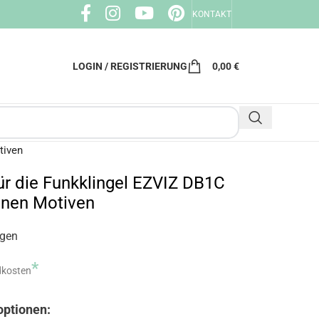
KONTAKT
LOGIN / REGISTRIERUNG
0,00
€
tiven
ür die Funkklingel EZVIZ DB1C
önen Motiven
ngen
*