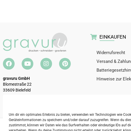
EINKAUFEN
Widerrufsrecht
Versand & Zahlun
Batteriegesetzhi
gravuru GmbH
Hinweise zur Ele
Blomestraße 22
33609 Bielefeld
Telefon:
0521 / 32927190
E-Mail:
info@gravuru.de
Um dir ein optimales Erlebnis zu bieten, verwenden wir Technologien wie Coo
Geräteinformationen zu speichern und/oder darauf zuzugreifen. Wenn du die
zustimmst, können wir Daten wie das Surfverhalten oder eindeutige IDs auf di
2026 © gravuru GmbH
Impressum
AGB
Date
verarbeiten. Wenn du deine Zustimmung nicht erteilst oder zurückziehst, kö