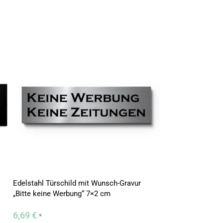
Edelstahl Türschild mit Wunsch-Gravur
Kunststoff Schild
„Bitte keine Werbung“ 7×2 cm
keine Werbung“
6,69
€
3,99
€
*